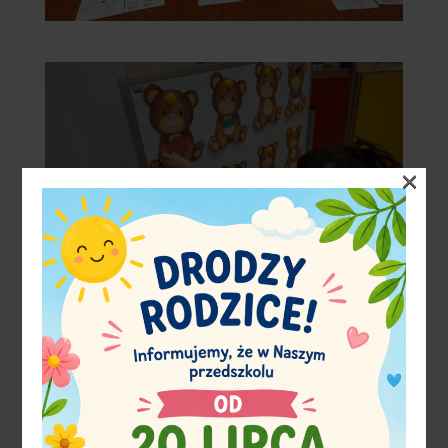
×
×
ROZPOCZYNAJĄ SIĘ ZAPISY DZIECI NA NOWY
ROK SZKOLNY 2026/2027
Zapraszamy!