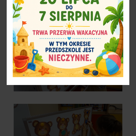
Szczegółowe informacje
Pod nr tel. +48 667 900 021
W placówce przedszkola
www.przedszkole3chodziez.pl
—>
Karta
zgłoszeniowa do pobrania: W zakładce „Dla
rodziców”—> „Rekrutacja”
CZEKAMY NA WAS